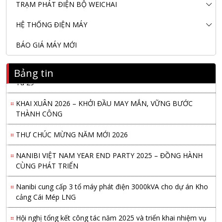
TRẠM PHÁT ĐIỆN BỘ WEICHAI
HỆ THỐNG ĐIỆN MÁY
BÁO GIÁ MÁY MỚI
Nanibi Cung Cấp Động Cơ Weichai Cho Tàu Vận Tải Minh
Bảng tin
Tú 29
KHAI XUÂN 2026 – KHỞI ĐẦU MAY MẮN, VỮNG BƯỚC
THÀNH CÔNG
THƯ CHÚC MỪNG NĂM MỚI 2026
NANIBI VIỆT NAM YEAR END PARTY 2025 – ĐỒNG HÀNH
CÙNG PHÁT TRIỂN
Nanibi cung cấp 3 tổ máy phát điện 3000kVA cho dự án Kho
cảng Cái Mép LNG
Hội nghị tổng kết công tác năm 2025 và triển khai nhiệm vụ