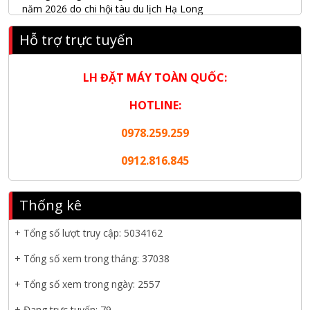
năm 2026 do chi hội tàu du lịch Hạ Long
NANIBI khai trương văn phòng Ninh Bình & kỷ niệm 15 năm
Hỗ trợ trực tuyến
phát triển bền vững
Tập đoàn Công nghiệp nặng Sơn Đông tổ chức Hội nghị đối
LH ĐẶT MÁY TOÀN QUỐC:
tác toàn cầu tại Jakarta
HOTLINE:
Nanibi Cung Cấp Động Cơ Weichai Cho Tàu Vận Tải Minh
0978.259.259
Tú 29
0912.816.845
KHAI XUÂN 2026 – KHỞI ĐẦU MAY MẮN, VỮNG BƯỚC
THÀNH CÔNG
Thống kê
THƯ CHÚC MỪNG NĂM MỚI 2026
+ Tổng số lượt truy cập:
5034162
NANIBI VIỆT NAM YEAR END PARTY 2025 – ĐỒNG HÀNH
CÙNG PHÁT TRIỂN
+ Tổng số xem trong tháng: 37038
Nanibi cung cấp 3 tổ máy phát điện 3000kVA cho dự án Kho
+ Tổng số xem trong ngày: 2557
cảng Cái Mép LNG
+ Đang trực tuyến: 79