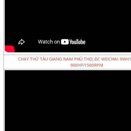
CHẠY THỬ TÀU GIANG NAM PHÚ THỌ; ĐC WEICHAI: 6WH17
900HP/1500RPM