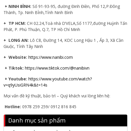
+ NINH BÌNH:
Số 91-93-95, đường Đinh Điền, Phố 12,P.Đông
Thành, Tp. Ninh BÌnh,Tỉnh Ninh Bình
+ TP HCM:
CH 02.24,Toà nhà D’VELA,Số 1177,đường Huỳnh Tấn
Phát, P. Phú Thuận, Q.7, TP Hồ Chí Minh
+ LONG AN:
Lô C8, Đường 14, KDC Long Hậu 1 , Ấp 3, Xã Cần
Giuộc, Tỉnh Tây Ninh
+ Website:
https://www.nanibi.com
+ Tiktok:
https://www.tiktok.com/@nanibivn
+ Youtube:
https://www.youtube.com/watch?
v=q9yUsiGRN4k&t=14s
Mọi vấn đề kỹ thuật, bảo trì – Quý khách vui lòng liên hệ:
Hotline:
0978 259 259/ 0912 816 845
Danh mục sản phẩm