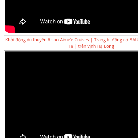
Khởi động du thuyền 6 sao Aime’e Cruises | Trang bị động cơ 
18 | trên vịnh Hạ Long