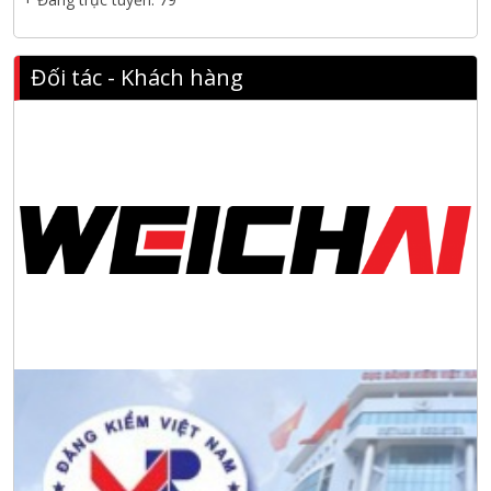
Hội nghị tổng kết công tác năm 2025 và triển khai nhiệm vụ
năm 2026 do chi hội tàu du lịch Hạ Long
Đối tác - Khách hàng
NANIBI khai trương văn phòng Ninh Bình & kỷ niệm 15 năm
phát triển bền vững
Tập đoàn Công nghiệp nặng Sơn Đông tổ chức Hội nghị đối
tác toàn cầu tại Jakarta