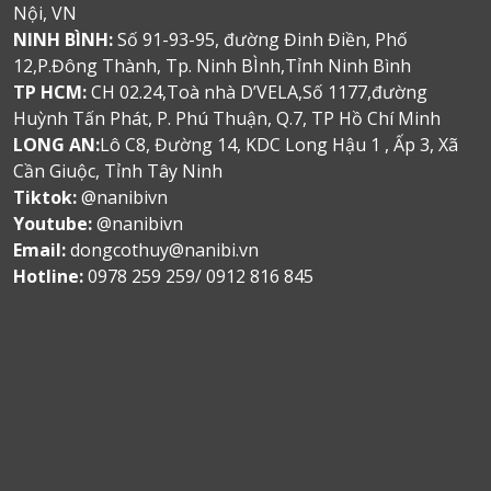
Nội, VN
NINH BÌNH:
Số 91-93-95, đường Đinh Điền, Phố
12,P.Đông Thành, Tp. Ninh BÌnh,Tỉnh Ninh Bình
TP HCM:
CH 02.24,Toà nhà D’VELA,Số 1177,đường
Huỳnh Tấn Phát, P. Phú Thuận, Q.7, TP Hồ Chí Minh
LONG AN:
Lô C8, Đường 14, KDC Long Hậu 1 , Ấp 3, Xã
Cần Giuộc, Tỉnh Tây Ninh
Tiktok:
@nanibivn
Youtube:
@nanibivn
Email:
dongcothuy@nanibi.vn
Hotline:
0978 259 259/ 0912 816 845