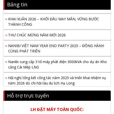
Bảng tin
Tú 29
KHAI XUÂN 2026 – KHỞI ĐẦU MAY MẮN, VỮNG BƯỚC
THÀNH CÔNG
THƯ CHÚC MỪNG NĂM MỚI 2026
NANIBI VIỆT NAM YEAR END PARTY 2025 – ĐỒNG HÀNH
CÙNG PHÁT TRIỂN
Nanibi cung cấp 3 tổ máy phát điện 3000kVA cho dự án Kho
cảng Cái Mép LNG
Hội nghị tổng kết công tác năm 2025 và triển khai nhiệm vụ
năm 2026 do chi hội tàu du lịch Hạ Long
NANIBI khai trương văn phòng Ninh Bình & kỷ niệm 15 năm
Hỗ trợ trực tuyến
phát triển bền vững
Tập đoàn Công nghiệp nặng Sơn Đông tổ chức Hội nghị đối
LH ĐẶT MÁY TOÀN QUỐC:
tác toàn cầu tại Jakarta