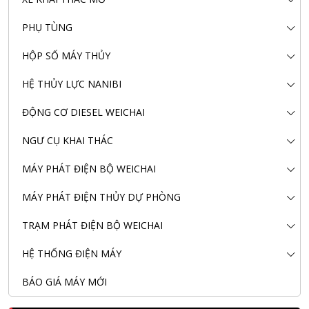
PHỤ TÙNG
HỘP SỐ MÁY THỦY
HỆ THỦY LỰC NANIBI
ĐỘNG CƠ DIESEL WEICHAI
NGƯ CỤ KHAI THÁC
MÁY PHÁT ĐIỆN BỘ WEICHAI
MÁY PHÁT ĐIỆN THỦY DỰ PHÒNG
TRẠM PHÁT ĐIỆN BỘ WEICHAI
HỆ THỐNG ĐIỆN MÁY
BÁO GIÁ MÁY MỚI
Nanibi Cung Cấp Động Cơ Weichai Cho Tàu Vận Tải Minh