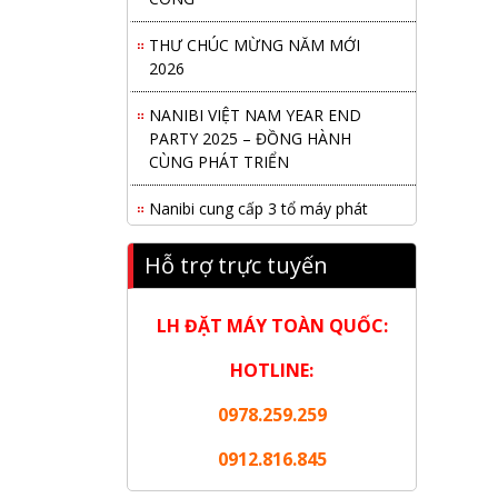
THƯ CHÚC MỪNG NĂM MỚI
2026
NANIBI VIỆT NAM YEAR END
PARTY 2025 – ĐỒNG HÀNH
CÙNG PHÁT TRIỂN
Nanibi cung cấp 3 tổ máy phát
điện 3000kVA cho dự án Kho cảng
Cái Mép LNG
Hỗ trợ trực tuyến
Hội nghị tổng kết công tác năm
2025 và triển khai nhiệm vụ năm
LH ĐẶT MÁY TOÀN QUỐC:
2026 do chi hội tàu du lịch Hạ
Long
HOTLINE:
NANIBI khai trương văn phòng
0978.259.259
Ninh Bình & kỷ niệm 15 năm phát
0912.816.845
triển bền vững