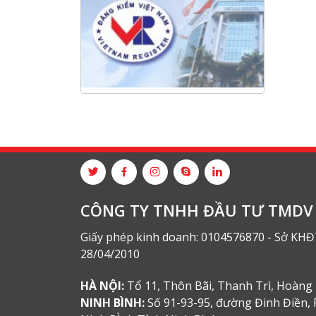
Hội nghị tổng kết công tác năm
2025 và triển khai nhiệm vụ năm
2026 do chi hội tàu du lịch Hạ
Long
NANIBI khai trương văn phòng
Ninh Bình & kỷ niệm 15 năm phát
triển bền vững
Tập đoàn Công nghiệp nặng Sơn
Đông tổ chức Hội nghị đối tác
toàn cầu tại Jakarta
CÔNG TY TNHH ĐẦU TƯ TMDV 
Giấy phép kinh doanh: 0104576870 - Sở KHĐ
28/04/2010
HÀ NỘI:
Tổ 11, Thôn Bãi, Thanh Trì, Hoàng 
NINH BÌNH:
Số 91-93-95, đường Đinh Điền, 