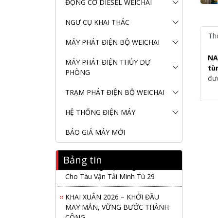
ĐỘNG CƠ DIESEL WEICHAI
NGƯ CỤ KHAI THÁC
Th
MÁY PHÁT ĐIỆN BỘ WEICHAI
NA
MÁY PHÁT ĐIỆN THỦY DỰ
tù
PHÒNG
đượ
TRẠM PHÁT ĐIỆN BỘ WEICHAI
HỆ THỐNG ĐIỆN MÁY
BÁO GIÁ MÁY MỚI
Bảng tin
Nanibi Cung Cấp Động Cơ Weichai
Cho Tàu Vận Tải Minh Tú 29
KHAI XUÂN 2026 – KHỞI ĐẦU
MAY MẮN, VỮNG BƯỚC THÀNH
CÔNG