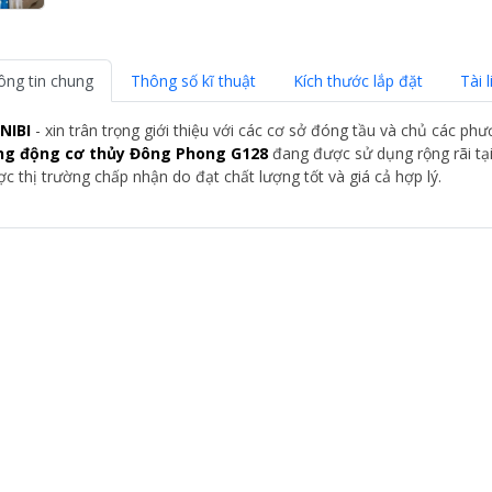
ông tin chung
Thông số kĩ thuật
Kích thước lắp đặt
Tài l
NIBI
- xin trân trọng giới thiệu với các cơ sở đóng tầu và chủ các ph
ng động cơ thủy Đông Phong G128
đang được sử dụng rộng rãi tạ
c thị trường chấp nhận do đạt chất lượng tốt và giá cả hợp lý.