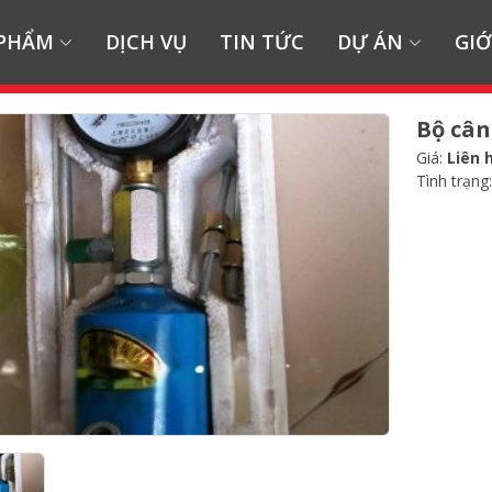
 PHẨM
DỊCH VỤ
TIN TỨC
DỰ ÁN
GIỚ
Bộ cân
Giá:
Liên 
Tình trạng: