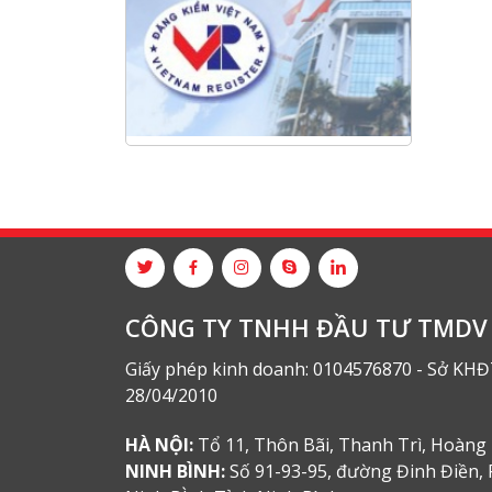
Hội nghị tổng kết công tác năm
2025 và triển khai nhiệm vụ năm
2026 do chi hội tàu du lịch Hạ
Long
NANIBI khai trương văn phòng
Ninh Bình & kỷ niệm 15 năm phát
triển bền vững
Tập đoàn Công nghiệp nặng Sơn
Đông tổ chức Hội nghị đối tác
toàn cầu tại Jakarta
CÔNG TY TNHH ĐẦU TƯ TMDV 
Giấy phép kinh doanh: 0104576870 - Sở KHĐ
28/04/2010
HÀ NỘI:
Tổ 11, Thôn Bãi, Thanh Trì, Hoàng 
NINH BÌNH:
Số 91-93-95, đường Đinh Điền, 