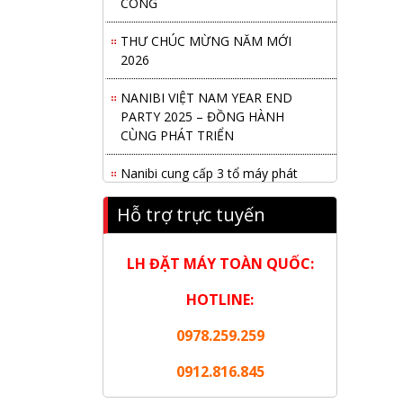
THƯ CHÚC MỪNG NĂM MỚI
2026
NANIBI VIỆT NAM YEAR END
PARTY 2025 – ĐỒNG HÀNH
CÙNG PHÁT TRIỂN
Nanibi cung cấp 3 tổ máy phát
điện 3000kVA cho dự án Kho cảng
Cái Mép LNG
Hỗ trợ trực tuyến
Hội nghị tổng kết công tác năm
LH ĐẶT MÁY TOÀN QUỐC:
2025 và triển khai nhiệm vụ năm
2026 do chi hội tàu du lịch Hạ
HOTLINE:
Long
0978.259.259
NANIBI khai trương văn phòng
Ninh Bình & kỷ niệm 15 năm phát
0912.816.845
triển bền vững