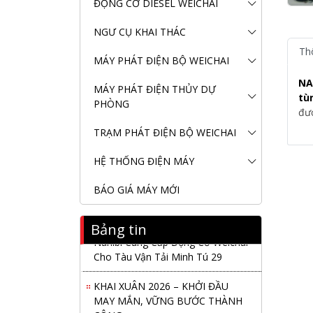
ĐỘNG CƠ DIESEL WEICHAI
NGƯ CỤ KHAI THÁC
Th
MÁY PHÁT ĐIỆN BỘ WEICHAI
NA
MÁY PHÁT ĐIỆN THỦY DỰ
tù
PHÒNG
đượ
TRẠM PHÁT ĐIỆN BỘ WEICHAI
HỆ THỐNG ĐIỆN MÁY
BÁO GIÁ MÁY MỚI
Bảng tin
Nanibi Cung Cấp Động Cơ Weichai
Cho Tàu Vận Tải Minh Tú 29
KHAI XUÂN 2026 – KHỞI ĐẦU
MAY MẮN, VỮNG BƯỚC THÀNH
CÔNG