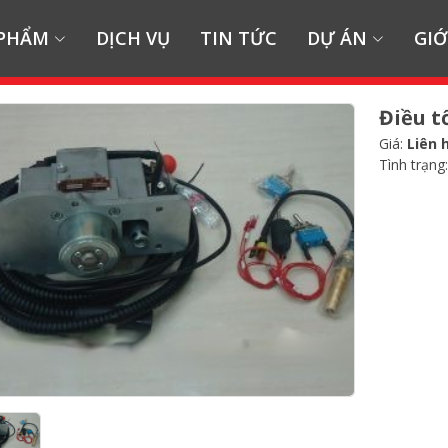
 PHẨM
DỊCH VỤ
TIN TỨC
DỰ ÁN
GIỚ
Điều t
Giá:
Liên 
Tình trạng: