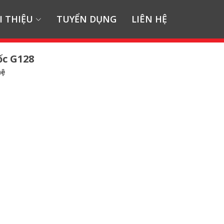
I THIỆU
TUYỂN DỤNG
LIÊN HỆ
ốc G128
hệ