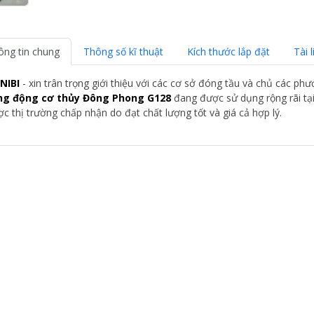
ông tin chung
Thông số kĩ thuật
Kích thước lắp đặt
Tài l
NIBI
- xin trân trọng giới thiệu với các cơ sở đóng tầu và chủ các ph
ng động cơ thủy Đông Phong G128
đang được sử dụng rộng rãi tạ
c thị trường chấp nhận do đạt chất lượng tốt và giá cả hợp lý.