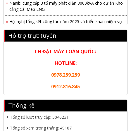
Nanibi cung cấp 3 tổ máy phát điện 3000kVA cho dự án Kho
cảng Cái Mép LNG
Hội nghị tổng kết công tác năm 2025 và triển khai nhiệm vụ
năm 2026 do chi hội tàu du lịch Hạ Long
Hỗ trợ trực tuyến
NANIBI khai trương văn phòng Ninh Bình & kỷ niệm 15 năm
phát triển bền vững
LH ĐẶT MÁY TOÀN QUỐC:
Tập đoàn Công nghiệp nặng Sơn Đông tổ chức Hội nghị đối
HOTLINE:
tác toàn cầu tại Jakarta
0978.259.259
Nanibi Cung Cấp Động Cơ Weichai Cho Tàu Vận Tải Minh
Tú 29
0912.816.845
KHAI XUÂN 2026 – KHỞI ĐẦU MAY MẮN, VỮNG BƯỚC
THÀNH CÔNG
Thống kê
THƯ CHÚC MỪNG NĂM MỚI 2026
+ Tổng số lượt truy cập:
5046231
NANIBI VIỆT NAM YEAR END PARTY 2025 – ĐỒNG HÀNH
+ Tổng số xem trong tháng: 49107
CÙNG PHÁT TRIỂN