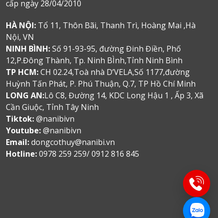
cấp ngày 28/04/2010
HÀ NỘI:
Tổ 11, Thôn Bãi, Thanh Trì, Hoàng Mai ,Hà
Nội, VN
NINH BÌNH:
Số 91-93-95, đường Đinh Điền, Phố
12,P.Đông Thành, Tp. Ninh BÌnh,Tỉnh Ninh Bình
TP HCM:
CH 02.24,Toà nhà D’VELA,Số 1177,đường
Huỳnh Tấn Phát, P. Phú Thuận, Q.7, TP Hồ Chí Minh
LONG AN:
Lô C8, Đường 14, KDC Long Hậu 1 , Ấp 3, Xã
Cần Giuộc, Tỉnh Tây Ninh
Tiktok:
@nanibivn
Youtube:
@nanibivn
Email:
dongcothuy@nanibi.vn
Hotline:
0978 259 259/ 0912 816 845