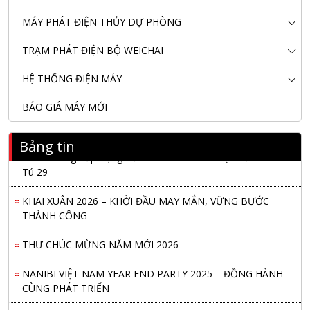
MÁY PHÁT ĐIỆN THỦY DỰ PHÒNG
TRẠM PHÁT ĐIỆN BỘ WEICHAI
HỆ THỐNG ĐIỆN MÁY
BÁO GIÁ MÁY MỚI
Bảng tin
Nanibi Cung Cấp Động Cơ Weichai Cho Tàu Vận Tải Minh
Tú 29
KHAI XUÂN 2026 – KHỞI ĐẦU MAY MẮN, VỮNG BƯỚC
THÀNH CÔNG
THƯ CHÚC MỪNG NĂM MỚI 2026
NANIBI VIỆT NAM YEAR END PARTY 2025 – ĐỒNG HÀNH
CÙNG PHÁT TRIỂN