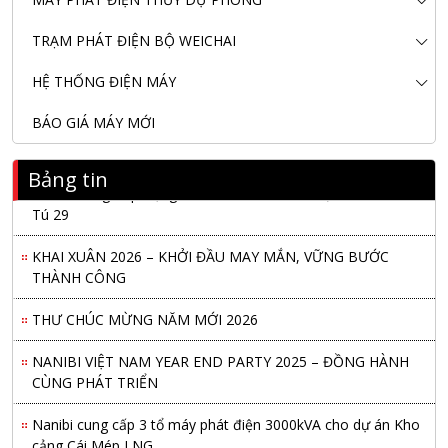
TRẠM PHÁT ĐIỆN BỘ WEICHAI
HỆ THỐNG ĐIỆN MÁY
BÁO GIÁ MÁY MỚI
Bảng tin
Nanibi Cung Cấp Động Cơ Weichai Cho Tàu Vận Tải Minh
Tú 29
KHAI XUÂN 2026 – KHỞI ĐẦU MAY MẮN, VỮNG BƯỚC
THÀNH CÔNG
THƯ CHÚC MỪNG NĂM MỚI 2026
NANIBI VIỆT NAM YEAR END PARTY 2025 – ĐỒNG HÀNH
CÙNG PHÁT TRIỂN
Nanibi cung cấp 3 tổ máy phát điện 3000kVA cho dự án Kho
cảng Cái Mép LNG