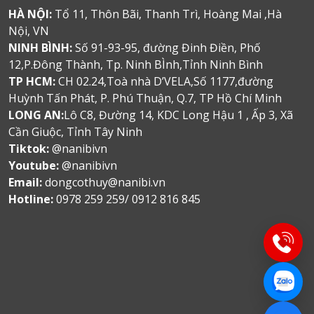
HÀ NỘI:
Tổ 11, Thôn Bãi, Thanh Trì, Hoàng Mai ,Hà
Nội, VN
NINH BÌNH:
Số 91-93-95, đường Đinh Điền, Phố
12,P.Đông Thành, Tp. Ninh BÌnh,Tỉnh Ninh Bình
TP HCM:
CH 02.24,Toà nhà D’VELA,Số 1177,đường
Huỳnh Tấn Phát, P. Phú Thuận, Q.7, TP Hồ Chí Minh
LONG AN:
Lô C8, Đường 14, KDC Long Hậu 1 , Ấp 3, Xã
Cần Giuộc, Tỉnh Tây Ninh
Tiktok:
@nanibivn
Youtube:
@nanibivn
Email:
dongcothuy@nanibi.vn
Hotline:
0978 259 259/ 0912 816 845