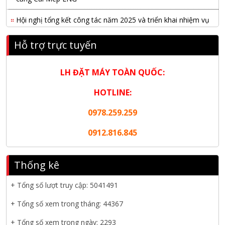
Hội nghị tổng kết công tác năm 2025 và triển khai nhiệm vụ
năm 2026 do chi hội tàu du lịch Hạ Long
Hỗ trợ trực tuyến
NANIBI khai trương văn phòng Ninh Bình & kỷ niệm 15 năm
phát triển bền vững
LH ĐẶT MÁY TOÀN QUỐC:
Tập đoàn Công nghiệp nặng Sơn Đông tổ chức Hội nghị đối
tác toàn cầu tại Jakarta
HOTLINE:
0978.259.259
Nanibi Cung Cấp Động Cơ Weichai Cho Tàu Vận Tải Minh
Tú 29
0912.816.845
KHAI XUÂN 2026 – KHỞI ĐẦU MAY MẮN, VỮNG BƯỚC
THÀNH CÔNG
Thống kê
THƯ CHÚC MỪNG NĂM MỚI 2026
+ Tổng số lượt truy cập:
5041491
NANIBI VIỆT NAM YEAR END PARTY 2025 – ĐỒNG HÀNH
+ Tổng số xem trong tháng: 44367
CÙNG PHÁT TRIỂN
+ Tổng số xem trong ngày: 2293