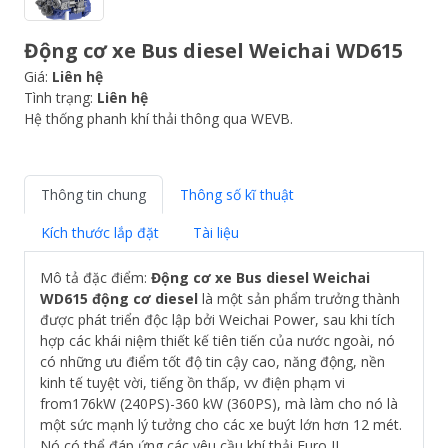
Động cơ xe Bus diesel Weichai WD615
Giá:
Liên hệ
Tình trạng:
Liên hệ
Hệ thống phanh khí thải thông qua WEVB.
Thông tin chung
Thông số kĩ thuật
Kích thước lắp đặt
Tài liệu
Mô tả đặc điểm:
Động cơ xe Bus diesel Weichai
WD615
động cơ diesel
là một sản phẩm trưởng thành
được phát triển độc lập bởi Weichai Power, sau khi tích
hợp các khái niệm thiết kế tiên tiến của nước ngoài, nó
có những ưu điểm tốt độ tin cậy cao, năng động, nền
kinh tế tuyệt vời, tiếng ồn thấp, vv điện phạm vi
from176kW (240PS)-360 kW (360PS), mà làm cho nó là
một sức mạnh lý tưởng cho các xe buýt lớn hơn 12 mét.
Nó có thể đáp ứng các yêu cầu khí thải Euro II.