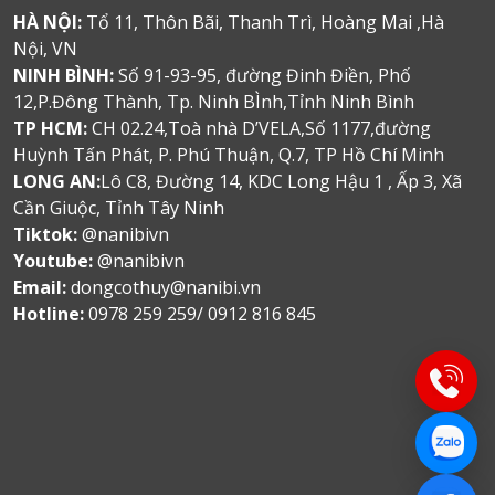
HÀ NỘI:
Tổ 11, Thôn Bãi, Thanh Trì, Hoàng Mai ,Hà
Nội, VN
NINH BÌNH:
Số 91-93-95, đường Đinh Điền, Phố
12,P.Đông Thành, Tp. Ninh BÌnh,Tỉnh Ninh Bình
TP HCM:
CH 02.24,Toà nhà D’VELA,Số 1177,đường
Huỳnh Tấn Phát, P. Phú Thuận, Q.7, TP Hồ Chí Minh
LONG AN:
Lô C8, Đường 14, KDC Long Hậu 1 , Ấp 3, Xã
Cần Giuộc, Tỉnh Tây Ninh
Tiktok:
@nanibivn
Youtube:
@nanibivn
Email:
dongcothuy@nanibi.vn
Hotline:
0978 259 259/ 0912 816 845