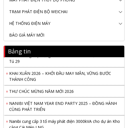
TRẠM PHÁT ĐIỆN BỘ WEICHAI
HỆ THỐNG ĐIỆN MÁY
BÁO GIÁ MÁY MỚI
Bảng tin
Nanibi Cung Cấp Động Cơ Weichai Cho Tàu Vận Tải Minh
Tú 29
KHAI XUÂN 2026 – KHỞI ĐẦU MAY MẮN, VỮNG BƯỚC
THÀNH CÔNG
THƯ CHÚC MỪNG NĂM MỚI 2026
NANIBI VIỆT NAM YEAR END PARTY 2025 – ĐỒNG HÀNH
CÙNG PHÁT TRIỂN
Nanibi cung cấp 3 tổ máy phát điện 3000kVA cho dự án Kho
cảng Cái Mép LNG