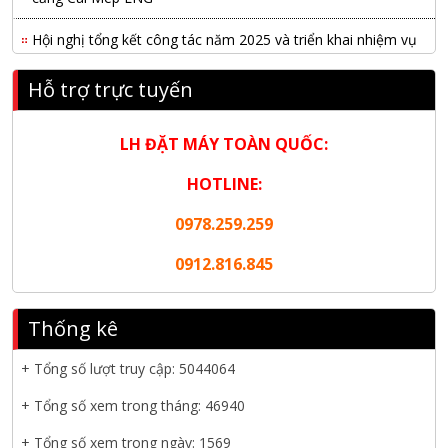
Hội nghị tổng kết công tác năm 2025 và triển khai nhiệm vụ
năm 2026 do chi hội tàu du lịch Hạ Long
Hỗ trợ trực tuyến
NANIBI khai trương văn phòng Ninh Bình & kỷ niệm 15 năm
phát triển bền vững
LH ĐẶT MÁY TOÀN QUỐC:
Tập đoàn Công nghiệp nặng Sơn Đông tổ chức Hội nghị đối
tác toàn cầu tại Jakarta
HOTLINE:
0978.259.259
Nanibi Cung Cấp Động Cơ Weichai Cho Tàu Vận Tải Minh
Tú 29
0912.816.845
KHAI XUÂN 2026 – KHỞI ĐẦU MAY MẮN, VỮNG BƯỚC
THÀNH CÔNG
Thống kê
THƯ CHÚC MỪNG NĂM MỚI 2026
+ Tổng số lượt truy cập:
5044064
NANIBI VIỆT NAM YEAR END PARTY 2025 – ĐỒNG HÀNH
+ Tổng số xem trong tháng: 46940
CÙNG PHÁT TRIỂN
+ Tổng số xem trong ngày: 1569