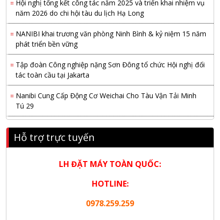
năm 2026 do chi hội tàu du lịch Hạ Long
NANIBI khai trương văn phòng Ninh Bình & kỷ niệm 15 năm
phát triển bền vững
Tập đoàn Công nghiệp nặng Sơn Đông tổ chức Hội nghị đối
tác toàn cầu tại Jakarta
Nanibi Cung Cấp Động Cơ Weichai Cho Tàu Vận Tải Minh
Tú 29
KHAI XUÂN 2026 – KHỞI ĐẦU MAY MẮN, VỮNG BƯỚC
THÀNH CÔNG
Hỗ trợ trực tuyến
THƯ CHÚC MỪNG NĂM MỚI 2026
LH ĐẶT MÁY TOÀN QUỐC:
NANIBI VIỆT NAM YEAR END PARTY 2025 – ĐỒNG HÀNH
CÙNG PHÁT TRIỂN
HOTLINE:
0978.259.259
Nanibi cung cấp 3 tổ máy phát điện 3000kVA cho dự án Kho
cảng Cái Mép LNG