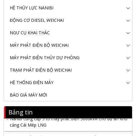
HỆ THỦY LỰC NANIBI
ĐỘNG CƠ DIESEL WEICHAI
NGƯ CỤ KHAI THÁC
MÁY PHÁT ĐIỆN BỘ WEICHAI
Nanibi Cung Cấp Động Cơ Weichai Cho Tàu Vận Tải Minh
Tú 29
MÁY PHÁT ĐIỆN THỦY DỰ PHÒNG
KHAI XUÂN 2026 – KHỞI ĐẦU MAY MẮN, VỮNG BƯỚC
TRẠM PHÁT ĐIỆN BỘ WEICHAI
THÀNH CÔNG
HỆ THỐNG ĐIỆN MÁY
THƯ CHÚC MỪNG NĂM MỚI 2026
BÁO GIÁ MÁY MỚI
NANIBI VIỆT NAM YEAR END PARTY 2025 – ĐỒNG HÀNH
CÙNG PHÁT TRIỂN
Bảng tin
Nanibi cung cấp 3 tổ máy phát điện 3000kVA cho dự án Kho
cảng Cái Mép LNG
Hội nghị tổng kết công tác năm 2025 và triển khai nhiệm vụ