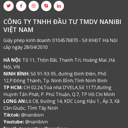
CÔNG TY TNHH ĐẦU TƯ TMDV NANIBI
VIỆT NAM
Giấy phép kinh doanh: 0104576870 - Sở KHĐT Hà Nội
cấp ngày 28/04/2010
HÀ NỘI:
Tổ 11, Thôn Bãi, Thanh Trì, Hoàng Mai ,Hà
Nội, VN
NINH BÌNH:
Số 91-93-95, đường Đinh Điền, Phố
12,P.Đông Thành, Tp. Ninh BÌnh,Tỉnh Ninh Bình
TP HCM:
CH 02.24,Toà nhà D’VELA,Số 1177,đường
Huỳnh Tấn Phát, P. Phú Thuận, Q.7, TP Hồ Chí Minh
LONG AN:
Lô C8, Đường 14, KDC Long Hậu 1 , Ấp 3, Xã
Cần Giuộc, Tỉnh Tây Ninh
Tiktok:
@nanibivn
Youtube:
@nanibivn