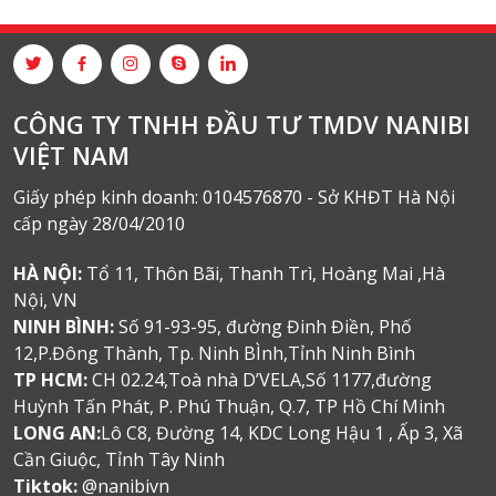
CÔNG TY TNHH ĐẦU TƯ TMDV NANIBI
VIỆT NAM
Giấy phép kinh doanh: 0104576870 - Sở KHĐT Hà Nội
cấp ngày 28/04/2010
HÀ NỘI:
Tổ 11, Thôn Bãi, Thanh Trì, Hoàng Mai ,Hà
Nội, VN
NINH BÌNH:
Số 91-93-95, đường Đinh Điền, Phố
12,P.Đông Thành, Tp. Ninh BÌnh,Tỉnh Ninh Bình
TP HCM:
CH 02.24,Toà nhà D’VELA,Số 1177,đường
Huỳnh Tấn Phát, P. Phú Thuận, Q.7, TP Hồ Chí Minh
LONG AN:
Lô C8, Đường 14, KDC Long Hậu 1 , Ấp 3, Xã
Cần Giuộc, Tỉnh Tây Ninh
Tiktok:
@nanibivn