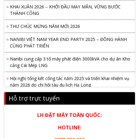
KHAI XUÂN 2026 – KHỞI ĐẦU MAY MẮN, VỮNG BƯỚC
THÀNH CÔNG
THƯ CHÚC MỪNG NĂM MỚI 2026
NANIBI VIỆT NAM YEAR END PARTY 2025 – ĐỒNG HÀNH
CÙNG PHÁT TRIỂN
Nanibi cung cấp 3 tổ máy phát điện 3000kVA cho dự án Kho
cảng Cái Mép LNG
Hội nghị tổng kết công tác năm 2025 và triển khai nhiệm vụ
năm 2026 do chi hội tàu du lịch Hạ Long
NANIBI khai trương văn phòng Ninh Bình & kỷ niệm 15 năm
Hỗ trợ trực tuyến
phát triển bền vững
Tập đoàn Công nghiệp nặng Sơn Đông tổ chức Hội nghị đối
LH ĐẶT MÁY TOÀN QUỐC:
tác toàn cầu tại Jakarta
HOTLINE:
Nanibi Cung Cấp Động Cơ Weichai Cho Tàu Vận Tải Minh