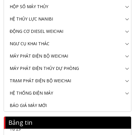
HỘP SỐ MÁY THỦY
HỆ THỦY LỰC NANIBI
ĐỘNG CƠ DIESEL WEICHAI
NGƯ CỤ KHAI THÁC
MÁY PHÁT ĐIỆN BỘ WEICHAI
MÁY PHÁT ĐIỆN THỦY DỰ PHÒNG
TRẠM PHÁT ĐIỆN BỘ WEICHAI
HỆ THỐNG ĐIỆN MÁY
BÁO GIÁ MÁY MỚI
Nanibi Cung Cấp Động Cơ Weichai Cho Tàu Vận Tải Minh
Bảng tin
Tú 29