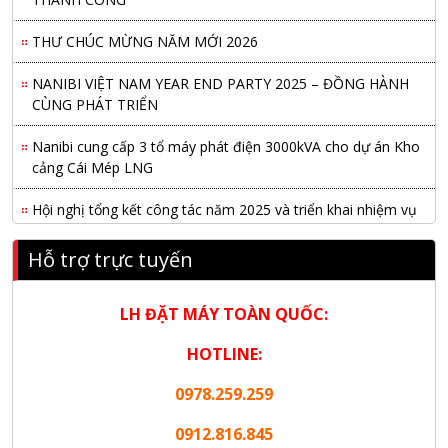
THƯ CHÚC MỪNG NĂM MỚI 2026
NANIBI VIỆT NAM YEAR END PARTY 2025 – ĐỒNG HÀNH
CÙNG PHÁT TRIỂN
Nanibi cung cấp 3 tổ máy phát điện 3000kVA cho dự án Kho
cảng Cái Mép LNG
Hội nghị tổng kết công tác năm 2025 và triển khai nhiệm vụ
năm 2026 do chi hội tàu du lịch Hạ Long
Hỗ trợ trực tuyến
NANIBI khai trương văn phòng Ninh Bình & kỷ niệm 15 năm
phát triển bền vững
LH ĐẶT MÁY TOÀN QUỐC:
Tập đoàn Công nghiệp nặng Sơn Đông tổ chức Hội nghị đối
HOTLINE:
tác toàn cầu tại Jakarta
0978.259.259
Nanibi Cung Cấp Động Cơ Weichai Cho Tàu Vận Tải Minh
Tú 29
0912.816.845