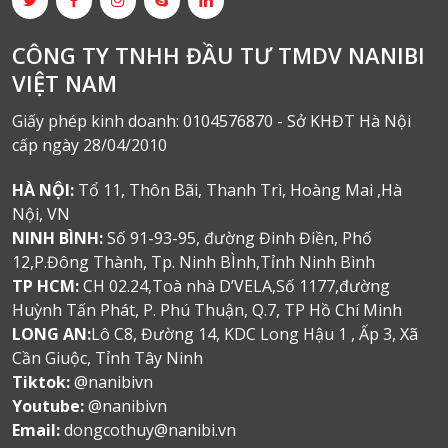
CÔNG TY TNHH ĐẦU TƯ TMDV NANIBI
VIỆT NAM
Giấy phép kinh doanh: 0104576870 - Sở KHĐT Hà Nội
cấp ngày 28/04/2010
HÀ NỘI:
Tổ 11, Thôn Bãi, Thanh Trì, Hoàng Mai ,Hà
Nội, VN
NINH BÌNH:
Số 91-93-95, đường Đinh Điền, Phố
12,P.Đông Thành, Tp. Ninh BÌnh,Tỉnh Ninh Bình
TP HCM:
CH 02.24,Toà nhà D’VELA,Số 1177,đường
Huỳnh Tấn Phát, P. Phú Thuận, Q.7, TP Hồ Chí Minh
LONG AN:
Lô C8, Đường 14, KDC Long Hậu 1 , Ấp 3, Xã
Cần Giuộc, Tỉnh Tây Ninh
Tiktok:
@nanibivn
Youtube:
@nanibivn
Email:
dongcothuy@nanibi.vn