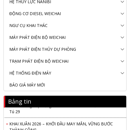
HỆ THỦY LỰC NANIBI
ĐỘNG CƠ DIESEL WEICHAI
NGƯ CỤ KHAI THÁC
MÁY PHÁT ĐIỆN BỘ WEICHAI
MÁY PHÁT ĐIỆN THỦY DỰ PHÒNG
TRẠM PHÁT ĐIỆN BỘ WEICHAI
HỆ THỐNG ĐIỆN MÁY
BÁO GIÁ MÁY MỚI
Bảng tin
Nanibi Cung Cấp Động Cơ Weichai Cho Tàu Vận Tải Minh
Tú 29
KHAI XUÂN 2026 – KHỞI ĐẦU MAY MẮN, VỮNG BƯỚC
THÀNH CÔNG